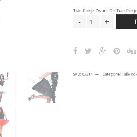
Tule Rokje Zwart. Dit Tule Rokje
Tule
T
Rokje
Zwart
aantal
SKU:
03314
Categorie:
Tulle Rok