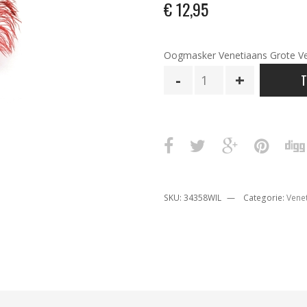
€
12,95
Oogmasker Venetiaans Grote V
Venetiaans
T
Oogmasker
Grote
Veer
Rood
aantal
SKU:
34358WIL
Categorie:
Vene