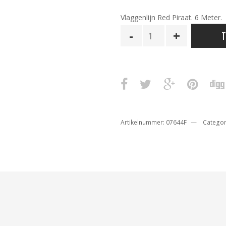
Vlaggenlijn Red Piraat. 6 Meter.
Vlaggenlijn
T
Red
Piraat
aantal
Artikelnummer:
07644F
Categor