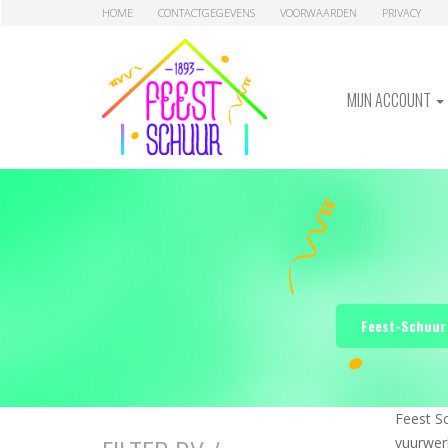
Skip
Skip
HOME
CONTACTGEGEVENS
VOORWAARDEN
PRIVACY
to
to
navigation
content
MIJN ACCOUNT
Feest-Schuur 
Feest Sc
vuurwer