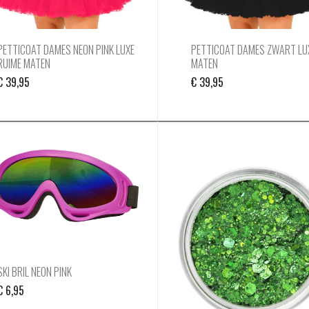
PETTICOAT DAMES NEON PINK LUXE
PETTICOAT DAMES ZWART LU
RUIME MATEN
MATEN
€
39,95
€
39,95
SKI BRIL NEON PINK
€
6,95