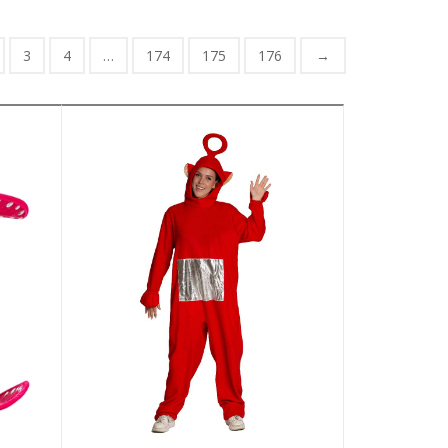
3
4
…
174
175
176
→