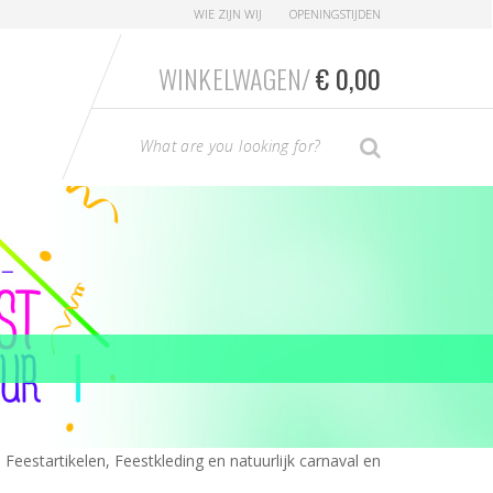
WIE ZIJN WIJ
OPENINGSTIJDEN
WINKELWAGEN/
€
0,00
T
SEARCH
y
p
e
y
o
u
r
S
e
a
r
c
Feestartikelen, Feestkleding en natuurlijk carnaval en
h