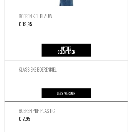
BOEREN KIEL BLAUW
€
19,95
Dit
OPTIES
SELECTEREN
product
heeft
meerdere
KLASSIEKE BOERENKIEL
variaties.
Deze
optie
LEES VERDER
kan
gekozen
worden
BOEREN PIJP PLASTIC
op
€
2,95
de
productpagina