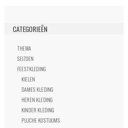
worden
op
de
productpagina
CATEGORIEËN
THEMA
SEIZOEN
FEESTKLEDING
KIELEN
DAMES KLEDING
HEREN KLEDING
KINDER KLEDING
PLUCHE KOSTUUMS