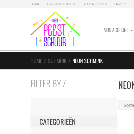
Skip
Skip
HOME
CONTACTGEGEVENS
VOORWAARDEN
PRIVACY
to
to
navigation
content
MIJN ACCOUNT
HOME
/
SCHMINK
/
NEON SCHMINK
FILTER BY /
NEO
CATEGORIEËN