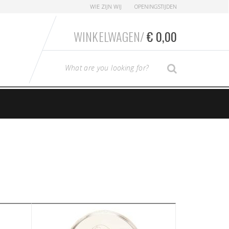
WIE ZIJN WIJ
OPENINGSTIJDEN
WINKELWAGEN/
€
0,00
T
SEARCH
y
p
e
y
o
u
r
S
e
a
r
c
h