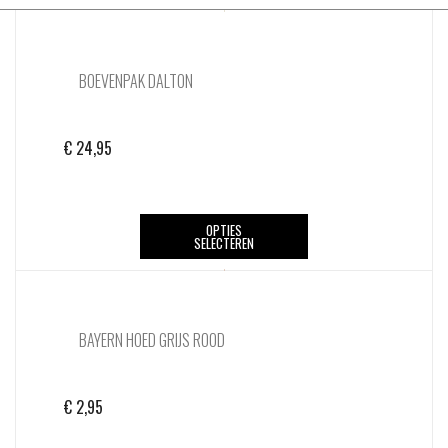
BOEVENPAK DALTON
€
24,95
Dit
OPTIES
SELECTEREN
product
heeft
meerdere
variaties.
BAYERN HOED GRIJS ROOD
Deze
optie
kan
€
2,95
gekozen
worden