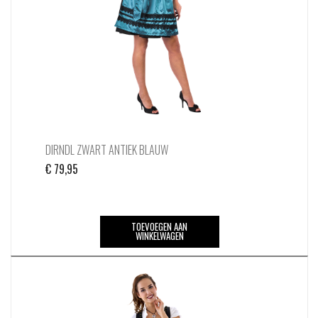
op
de
productpagina
DIRNDL ZWART ANTIEK BLAUW
€
79,95
TOEVOEGEN AAN
WINKELWAGEN