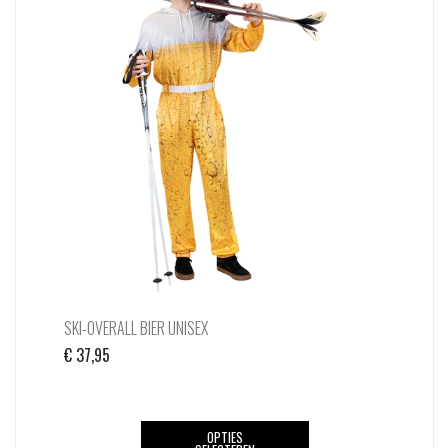
SKI-OVERALL BIER UNISEX
€
37,95
Dit
OPTIES