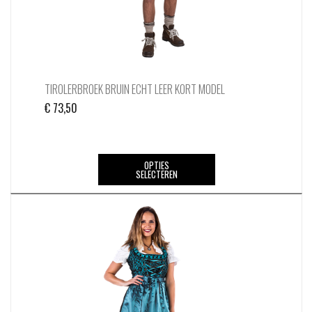
TIROLERBROEK BRUIN ECHT LEER KORT MODEL
€
73,50
Dit
OPTIES
SELECTEREN
product
heeft
meerdere
variaties.
Deze
optie
kan
gekozen
worden