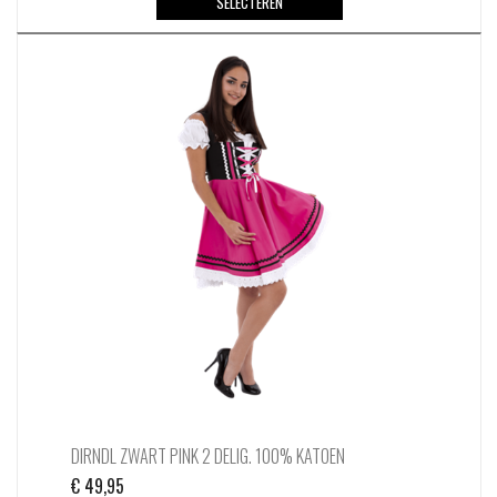
SELECTEREN
product
heeft
meerdere
variaties.
Deze
optie
kan
gekozen
worden
op
de
productpagina
DIRNDL ZWART PINK 2 DELIG. 100% KATOEN
€
49,95