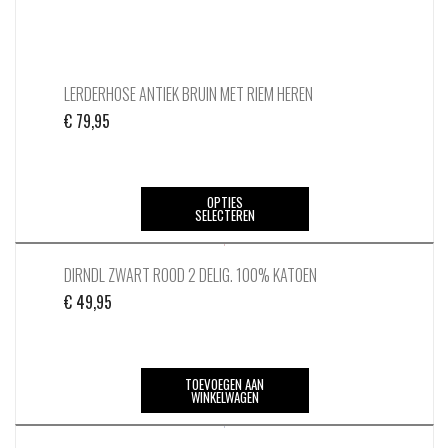
LERDERHOSE ANTIEK BRUIN MET RIEM HEREN
€
79,95
Dit
OPTIES
SELECTEREN
product
heeft
meerdere
DIRNDL ZWART ROOD 2 DELIG. 100% KATOEN
variaties.
€
49,95
Deze
optie
kan
TOEVOEGEN AAN
gekozen
WINKELWAGEN
worden
op