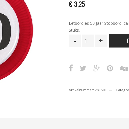
€
3,25
Eetbordjes 50 Jaar Stopbord. ca
Stuks.
Bordjes
T
Papier
50
Jaar
Stopbord
aantal
Artikelnummer:
28150F
Categor