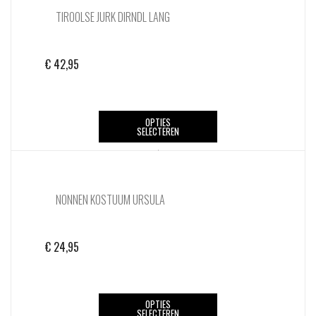
TIROOLSE JURK DIRNDL LANG
€
42,95
Dit
OPTIES
SELECTEREN
product
heeft
meerdere
variaties.
NONNEN KOSTUUM URSULA
Deze
optie
kan
€
24,95
gekozen
worden
op
Dit
de
OPTIES
SELECTEREN
product