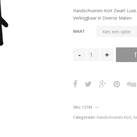
Handschoenen Kort Zwart Luxe.
Verkrijgbaar in Diverse Maten.
MAAT
Handschoenen
T
Kort
Zwart
Luxe
aantal
SKU:
12181
Categorieën:
Handschoenen Kort
,
Si