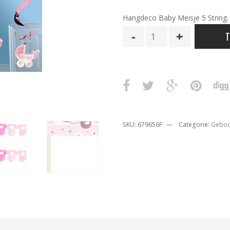
Hangdeco Baby Meisje 5 String.
Hangdeco
T
Baby
Meisje
5
String
aantal
SKU:
679656F
Categorie:
Geboo