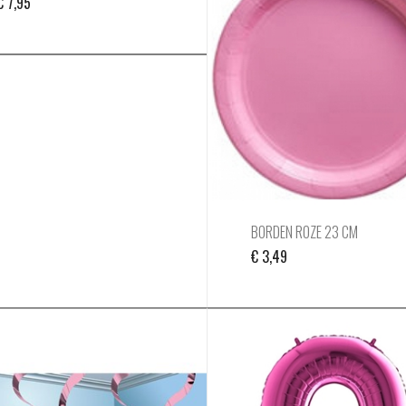
€
7,95
BORDEN ROZE 23 CM
€
3,49