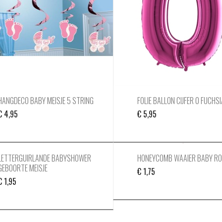
HANGDECO BABY MEISJE 5 STRING
FOLIE BALLON CIJFER 0 FUCHS
€
4,95
€
5,95
LETTERGUIRLANDE BABYSHOWER
HONEYCOMB WAAIER BABY RO
GEBOORTE MEISJE
€
1,75
€
1,95