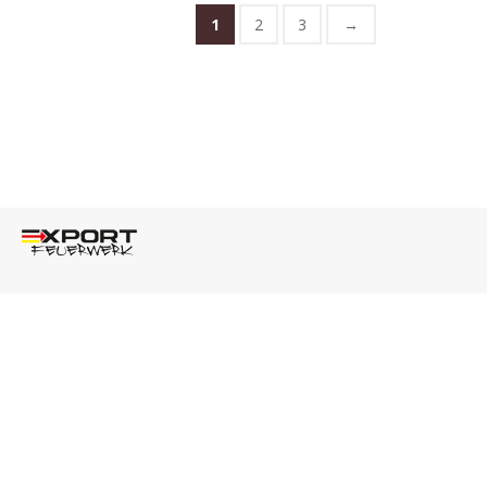
1
2
3
→