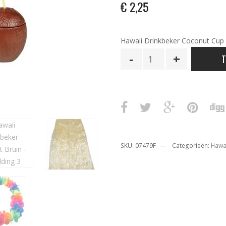
€
2,25
Hawaii Drinkbeker Coconut Cup 
Hawaii
T
Drinkbeker
Coconut
Bruin
aantal
SKU:
07479F
Categorieën:
Hawa