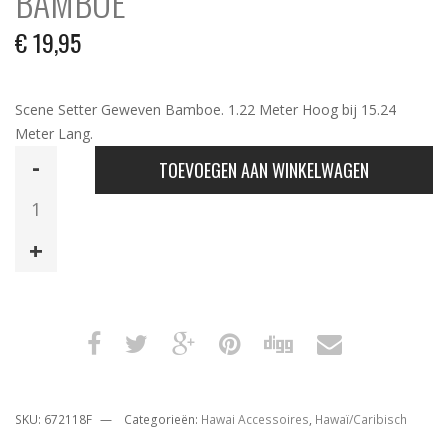
BAMBOE
€
19,95
Scene Setter Geweven Bamboe. 1.22 Meter Hoog bij 15.24
Meter Lang.
Scene
TOEVOEGEN AAN WINKELWAGEN
Setter
Geweven
Bamboe
aantal
SKU:
672118F
Categorieën:
Hawai Accessoires
,
Hawaï/Caribisch