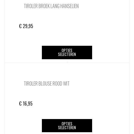
TIROLER BROEK LANG HANSELIEN
Deze
optie
kan
€
29,95
gekozen
worden
op
Dit
de
OPTIES
SELECTEREN
product
productpagina
heeft
meerdere
variaties.
TIROLER BLOUSE ROOD WIT
Deze
optie
kan
€
16,95
gekozen
worden
op
Dit
OPTIES
de
SELECTEREN
product
productpagina