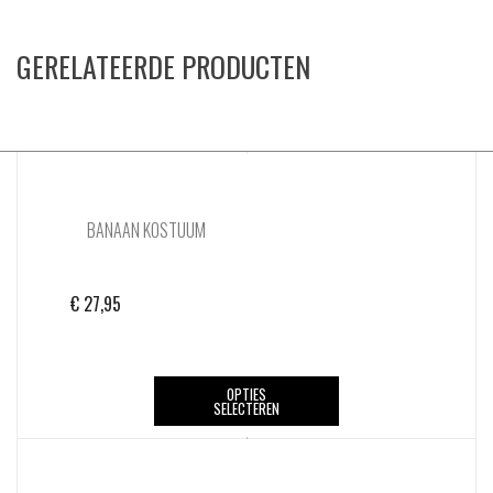
GERELATEERDE PRODUCTEN
BANAAN KOSTUUM
€
27,95
Dit
OPTIES
SELECTEREN
product
heeft
meerdere
variaties.