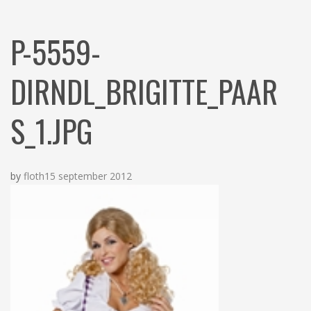
N
c
h
P-5559-
DIRNDL_BRIGITTE_PAAR
S_1.JPG
by
floth
15 september 2012