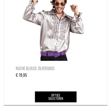
RUCHE BLOUSE ZILVERGRIJS
€
19,95
Dit
OPTIES
SELECTEREN
product
heeft
meerdere