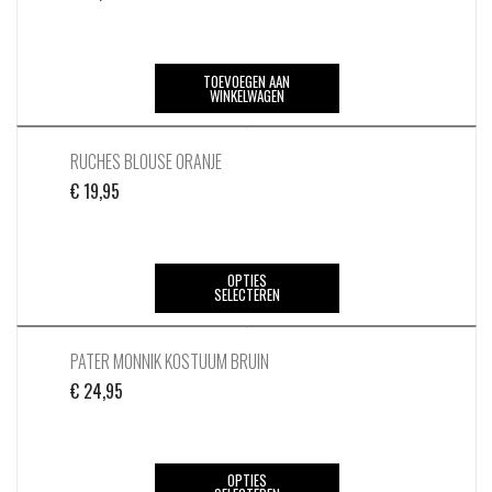
TOEVOEGEN AAN
WINKELWAGEN
RUCHES BLOUSE ORANJE
€
19,95
Dit
OPTIES
SELECTEREN
product
heeft
meerdere
PATER MONNIK KOSTUUM BRUIN
variaties.
€
24,95
Deze
optie
kan
Dit
OPTIES
gekozen