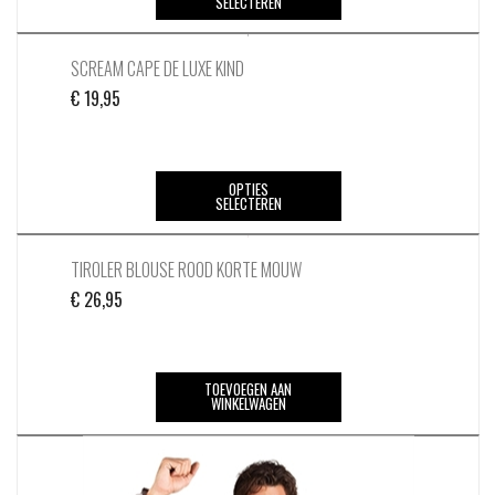
SELECTEREN
product
worden
heeft
op
meerdere
SCREAM CAPE DE LUXE KIND
de
variaties.
productpagina
€
19,95
Deze
optie
kan
Dit
OPTIES
gekozen
SELECTEREN
product
worden
heeft
op
meerdere
TIROLER BLOUSE ROOD KORTE MOUW
de
variaties.
productpagina
€
26,95
Deze
optie
kan
TOEVOEGEN AAN
gekozen
WINKELWAGEN
worden
op
de
productpagina