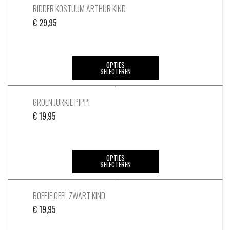
meerdere
RIDDER KOSTUUM ARTHUR KIND
de
variaties.
productpagina
€
29,95
Deze
optie
kan
Dit
OPTIES
gekozen
SELECTEREN
product
worden
heeft
op
meerdere
GROEN JURKJE PIPPI
de
variaties.
productpagina
€
19,95
Deze
optie
kan
Dit
OPTIES
gekozen
SELECTEREN
product
worden
heeft
op
meerdere
BOEFJE GEEL ZWART KIND
de
variaties.
productpagina
€
19,95
Deze
optie