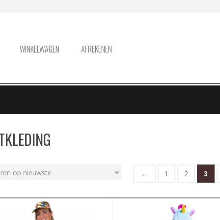
WINKELWAGEN
AFREKENEN
TKLEDING
←
1
2
3