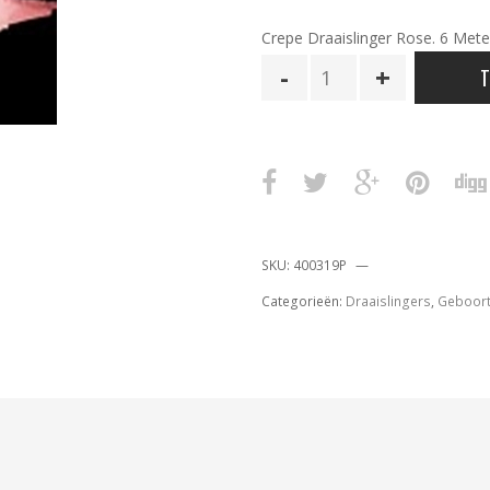
Crepe Draaislinger Rose. 6 Meter
Draaislinger
T
Rose.
6
m
aantal
SKU:
400319P
Categorieën:
Draaislingers
,
Geboort